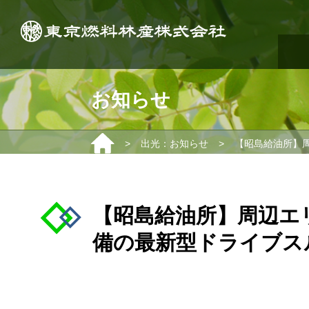
お知らせ
>
>
出光：お知らせ
【昭島給油所】
【昭島給油所】周辺エ
備の最新型ドライブス