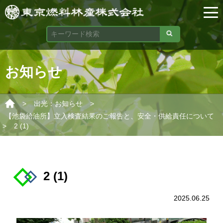
お知らせ
>
>
出光：お知らせ
【池袋給油所】立入検査結果のご報告と、安全・供給責任について
>
2 (1)
2 (1)
2025.06.25