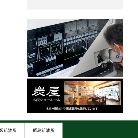
袋給油所
昭島給油所