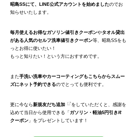
昭島SSにて、LINE公式アカウントを始めました
のでお
知らせいたします。
毎月使えるお得なガソリン値引きクーポン
や
タオル貸出
がある人気のセルフ洗車値引きクーポン
等、昭島
SS
をも
っとお得に使いたい！
もっと知りたい！という方におすすめです。
また
手洗い洗車やカーコーティングもこちらからスムー
ズにネット予約できる
のでとっても便利です。
更に今なら
新規友だち追加
をしていただくと、感謝を
込めて当日から使用できる「
ガソリン・軽油5円引き/ℓ
クーポン
」をプレゼントしています！