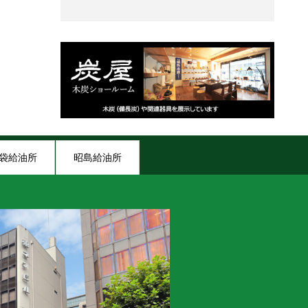
袋給油所
昭島給油所