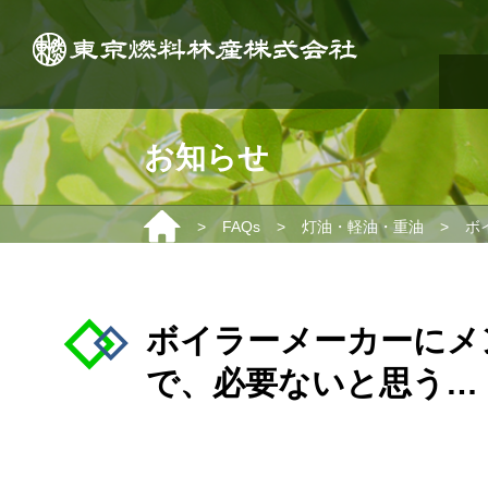
お知らせ
>
>
>
FAQs
灯油・軽油・重油
ボ
ボイラーメーカーにメ
で、必要ないと思う…