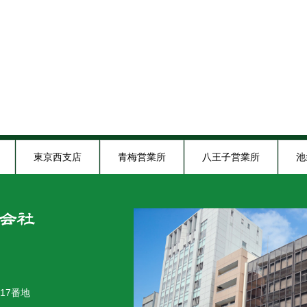
東京西支店
青梅営業所
八王子営業所
池
木炭ショールーム
17番地