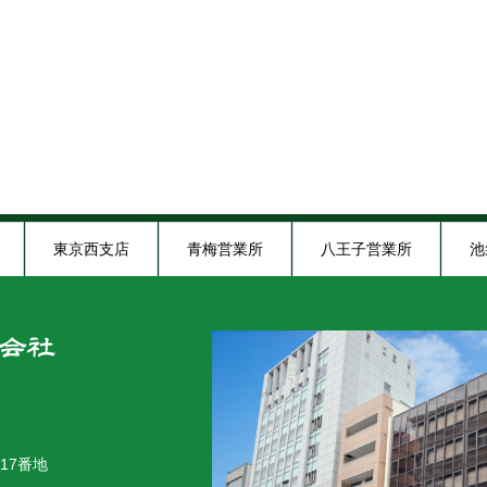
東京西支店
青梅営業所
八王子営業所
池
木炭ショールーム
17番地