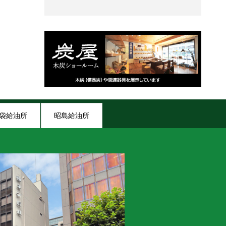
袋給油所
昭島給油所