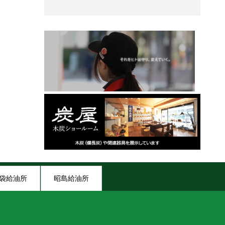
袋給油所
昭島給油所