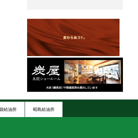
袋給油所
昭島給油所