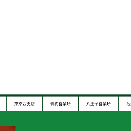
東京西支店
青梅営業所
八王子営業所
池
木炭ショールーム