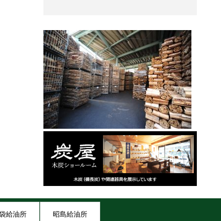
袋給油所
昭島給油所