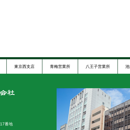
東京西支店
青梅営業所
八王子営業所
池
木炭ショールーム
17番地