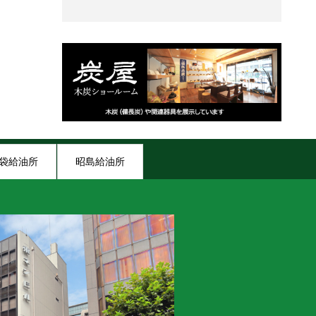
袋給油所
昭島給油所