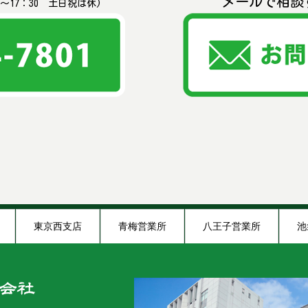
メールで相談
〜17：30 土日祝は休)
東京西支店
青梅営業所
八王子営業所
池
木炭ショールーム