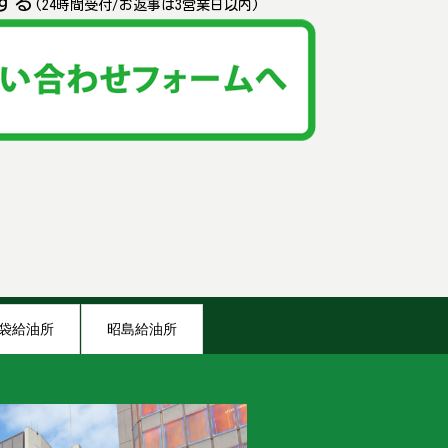
する
(24時間受付/お返事は3営業日以内)
袋給油所
昭島給油所